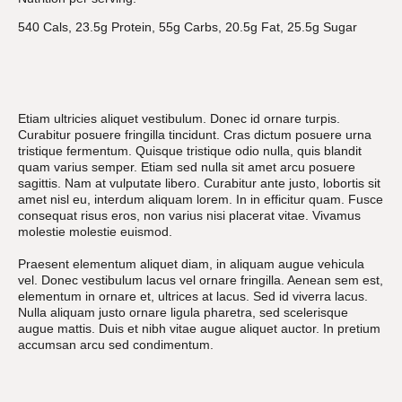
540 Cals, 23.5g Protein, 55g Carbs, 20.5g Fat, 25.5g Sugar
Etiam ultricies aliquet vestibulum. Donec id ornare turpis.
Curabitur posuere fringilla tincidunt. Cras dictum posuere urna
tristique fermentum. Quisque tristique odio nulla, quis blandit
quam varius semper. Etiam sed nulla sit amet arcu posuere
sagittis. Nam at vulputate libero. Curabitur ante justo, lobortis sit
amet nisl eu, interdum aliquam lorem. In in efficitur quam. Fusce
consequat risus eros, non varius nisi placerat vitae. Vivamus
molestie molestie euismod.
Praesent elementum aliquet diam, in aliquam augue vehicula
vel. Donec vestibulum lacus vel ornare fringilla. Aenean sem est,
elementum in ornare et, ultrices at lacus. Sed id viverra lacus.
Nulla aliquam justo ornare ligula pharetra, sed scelerisque
augue mattis. Duis et nibh vitae augue aliquet auctor. In pretium
accumsan arcu sed condimentum.