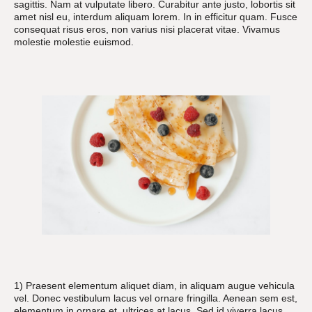
sagittis. Nam at vulputate libero. Curabitur ante justo, lobortis sit
amet nisl eu, interdum aliquam lorem. In in efficitur quam. Fusce
consequat risus eros, non varius nisi placerat vitae. Vivamus
molestie molestie euismod.
1) Praesent elementum aliquet diam, in aliquam augue vehicula
vel. Donec vestibulum lacus vel ornare fringilla. Aenean sem est,
elementum in ornare et, ultrices at lacus. Sed id viverra lacus.