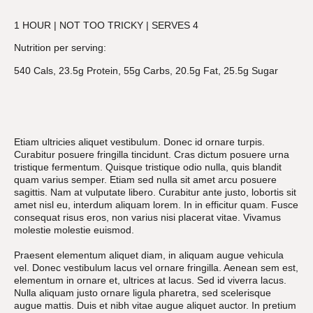
1 HOUR | NOT TOO TRICKY | SERVES 4
Nutrition per serving:
540 Cals, 23.5g Protein, 55g Carbs, 20.5g Fat, 25.5g Sugar
Etiam ultricies aliquet vestibulum. Donec id ornare turpis.
Curabitur posuere fringilla tincidunt. Cras dictum posuere urna
tristique fermentum. Quisque tristique odio nulla, quis blandit
quam varius semper. Etiam sed nulla sit amet arcu posuere
sagittis. Nam at vulputate libero. Curabitur ante justo, lobortis sit
amet nisl eu, interdum aliquam lorem. In in efficitur quam. Fusce
consequat risus eros, non varius nisi placerat vitae. Vivamus
molestie molestie euismod.
Praesent elementum aliquet diam, in aliquam augue vehicula
vel. Donec vestibulum lacus vel ornare fringilla. Aenean sem est,
elementum in ornare et, ultrices at lacus. Sed id viverra lacus.
Nulla aliquam justo ornare ligula pharetra, sed scelerisque
augue mattis. Duis et nibh vitae augue aliquet auctor. In pretium